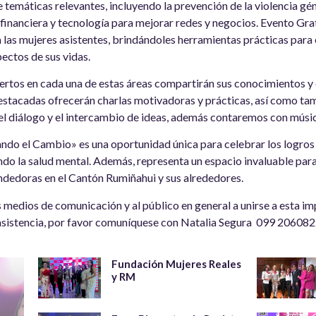
e temáticas relevantes, incluyendo la prevención de la violencia gé
inanciera y tecnología para mejorar redes y negocios. Evento Grat
las mujeres asistentes, brindándoles herramientas prácticas para 
pectos de sus vidas.
rtos en cada una de estas áreas compartirán sus conocimientos y 
estacadas ofrecerán charlas motivadoras y prácticas, así como tam
l diálogo y el intercambio de ideas, además contaremos con música,
ando el Cambio» es una oportunidad única para celebrar los logros 
ndo la salud mental. Además, representa un espacio invaluable para
endedoras en el Cantón Rumiñahui y sus alrededores.
s medios de comunicación y al público en general a unirse a esta i
asistencia, por favor comuníquese con Natalia Segura 099 206082
Fundación Mujeres Reales
y RM