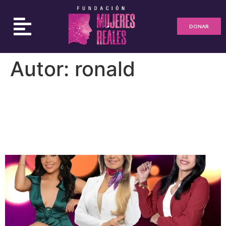
DONAR
Autor:
ronald
Encuentro de
empoderamiento femenino
Voces Reales